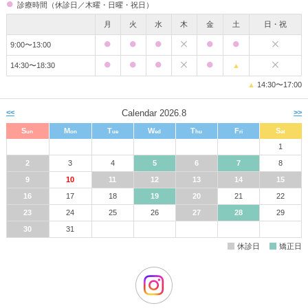
診療時間（休診日／木曜・日曜・祝日）
月
火
水
木
金
土
日・祝
9:00〜13:00
14:30〜18:30
▲
▲
14:30〜17:00
<<
Calendar 2026.8
>>
S
M
T
W
T
F
S
un
on
ue
ed
hu
ri
at
1
2
3
4
5
6
7
8
9
10
11
12
13
14
15
16
17
18
19
20
21
22
23
24
25
26
27
28
29
30
31
休診日
矯正日