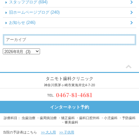
スタッフブログ (694)
旧ホームページブログ (240)
お知らせ (246)
アーカイブ
タニモト歯科クリニック
神奈川県茅ヶ崎市東海岸北4-7-20
0467-81-4681
TEL.
インターネット予約
診療科目
虫歯治療
歯周病治療
矯正歯科
歯科口腔外科
小児歯科
予防歯科
審美歯科
当院の予診表はこちら
>> 大人用
>> 子供用