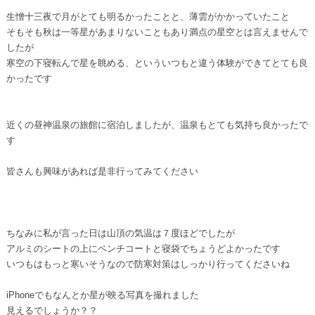
生憎十三夜で月がとても明るかったことと、薄雲がかかっていたこと
そもそも秋は一等星があまりないこともあり満点の星空とは言えませんで
したが
寒空の下寝転んで星を眺める、といういつもと違う体験ができてとても良
かったです
近くの昼神温泉の旅館に宿泊しましたが、温泉もとても気持ち良かったで
す
皆さんも興味があれば是非行ってみてください
ちなみに私が言った日は山頂の気温は７度ほどでしたが
アルミのシートの上にベンチコートと寝袋でちょうどよかったです
いつもはもっと寒いそうなので防寒対策はしっかり行ってくださいね
iPhoneでもなんとか星が映る写真を撮れました
見えるでしょうか？？