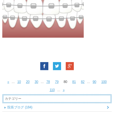
«
...
10
20
30
...
78
79
80
81
82
...
90
100
110
...
»
カテゴリー
院長ブログ (184)